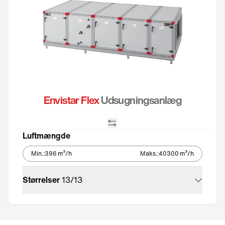
Envistar Flex
Udsugningsanlæg
Integreret automatik
Luftmængde
Min.
:
396
m³/h
Maks.
:
40300
m³/h
Størrelser
13
/
13