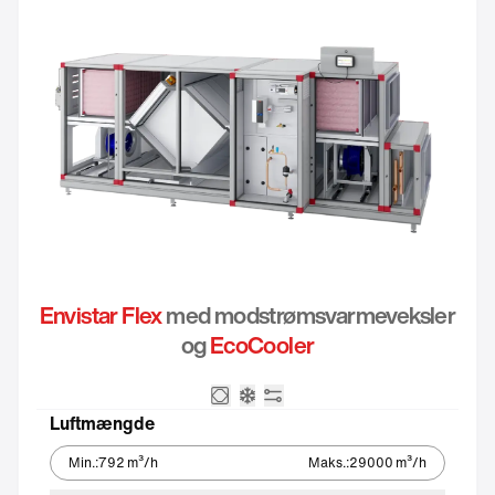
Envistar Flex
med modstrømsvarmeveksler
og
EcoCooler
Modstrømsveksler
Integreret kølemaskine – Eco
Integreret automatik
Luftmængde
Min.
:
792
m³/h
Maks.
:
29000
m³/h