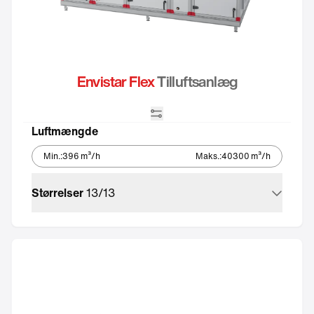
Envistar Flex
Tilluftsanlæg
Integreret automatik
Luftmængde
Min.
:
396
m³/h
Maks.
:
40300
m³/h
Størrelser
13
/
13