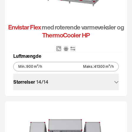
Envistar Flex
med roterende varmeveksler og
ThermoCooler HP
Roterende varmeveksler
Integreret reversibel varme
Integreret automatik
Luftmængde
Min.
:
900
m³/h
Maks.
:
41300
m³/h
Størrelser
14
/
14