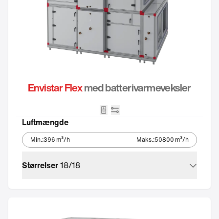
Envistar Flex
med batterivarmeveksler
ikon_batteri_tvaplan
Integreret automatik
Luftmængde
Min.
:
396
m³/h
Maks.
:
50800
m³/h
Størrelser
18
/
18