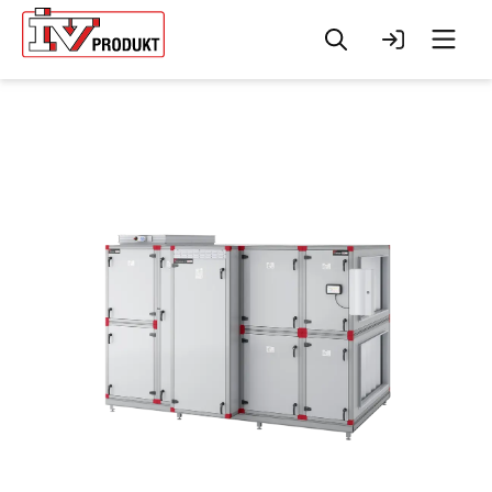
Søg
Log ind
Men
Change to
English?
Your browser has a