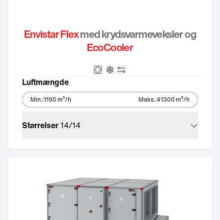
Envistar Flex
med krydsvarmeveksler og
EcoCooler
Krydsveksler
Integreret kølemaskine – Eco
Integreret automatik
Luftmængde
Min.
:
1190
m³/h
Maks.
:
41300
m³/h
Størrelser
14
/
14