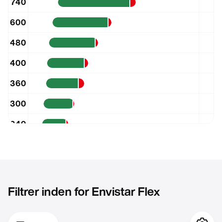
740
600
480
400
360
300
240
190
150
100
Filtrer inden for Envistar Flex
m³/h
0
8260
16520
24780
33040
41300