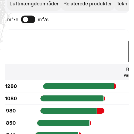
Luftmængdeområder
Relaterede produkter
Teknisk
m³/h
m³/s
Rev
Vis hjælpetekst
varm
1280
1080
980
850