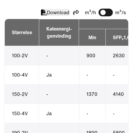
Download
m³/h
m³/s
Del
Køleenergi-
Størrelse
genvinding
Min
SFP
1,6
v
100-2V
-
900
2630
100-4V
Ja
-
-
150-2V
-
1370
4140
150-4V
Ja
-
-
190-2V
-
1800
5800