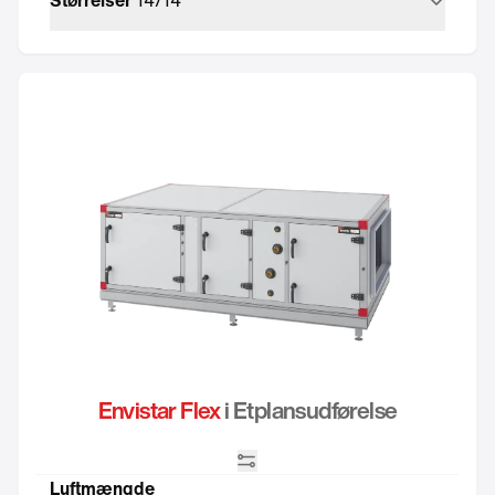
Envistar Flex
i Etplansudførelse
Integreret automatik
Luftmængde