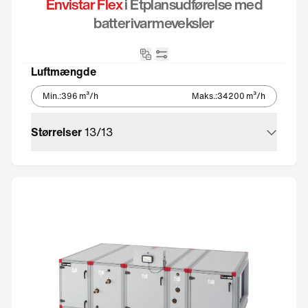
Envistar Flex
i Etplansudførelse med
batterivarmeveksler
ikon_batteri_enplan
Integreret automatik
Luftmængde
Min.
:
396
m³/h
Maks.
:
34200
m³/h
Størrelser
13
/
13