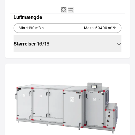
Krydsveksler
Integreret automatik
Luftmængde
Min.
:
1190
m³/h
Maks.
:
50400
m³/h
Størrelser
16
/
16