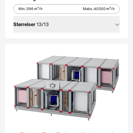
Min.
:
396
m³/h
Maks.
:
40300
m³/h
Størrelser
13
/
13