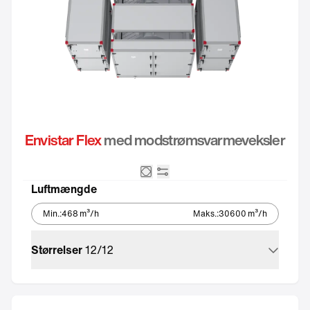
Envistar Flex
med modstrømsvarmeveksler
Modstrømsveksler
Integreret automatik
Luftmængde
Min.
:
468
m³/h
Maks.
:
30600
m³/h
Størrelser
12
/
12