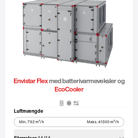
Envistar Flex
med batterivarmeveksler og
EcoCooler
ikon_batteri_tvaplan
Integreret kølemaskine – Eco
Integreret automatik
Luftmængde
Min.
:
792
m³/h
Maks.
:
41300
m³/h
Størrelser
14
/
14