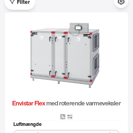
Filter
Indst
Envistar Flex
med roterende varmeveksler
Roterende varmeveksler
Integreret automatik
Luftmængde