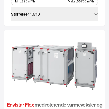
Min.
:
396
m³/h
Maks.
:
55700
m³/h
Størrelser
18
/
18
Envistar Flex
med roterende varmeveksler og