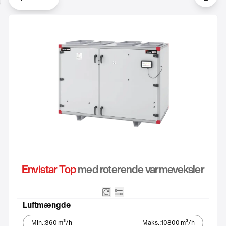
Indst
Envistar Top
med roterende varmeveksler
Roterende varmeveksler
Integreret automatik
Luftmængde
Min.
:
360
m³/h
Maks.
:
10800
m³/h