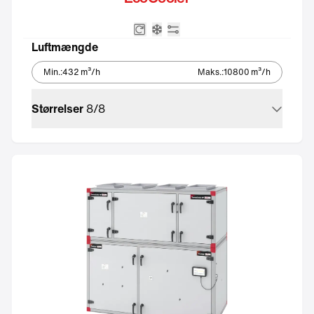
Roterende varmeveksler
Integreret kølemaskine – Eco
Integreret automatik
Luftmængde
Min.
:
432
m³/h
Maks.
:
10800
m³/h
Størrelser
8
/
8