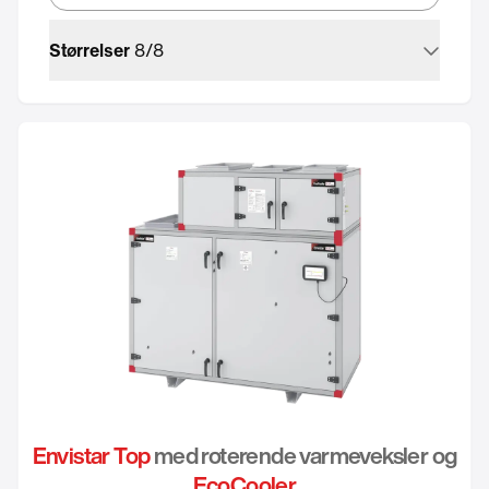
Størrelser
8
/
8
Envistar Top
med roterende varmeveksler og
EcoCooler