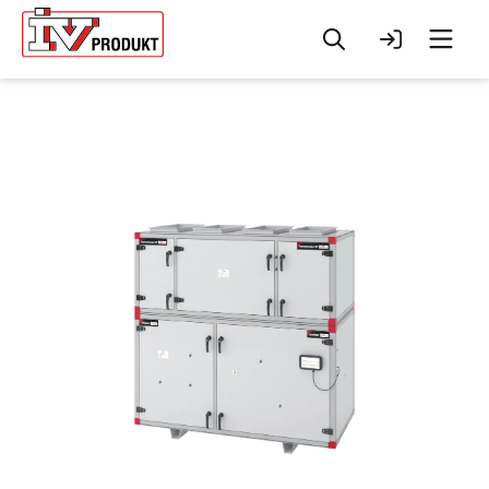
Søg
Log ind
Men
Change to
English?
Your browser has a