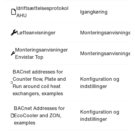
Idriftsættelsesprotokol
Igangkøring
AHU
Løfteanvisninger
Monteringsanvisninger
Monteringsanvisninger
Monteringsanvisninger
Envistar Top
BACnet addresses for
Counter flow, Plate and
Konfiguration og
Run around coil heat
indstillinger
exchangers, examples
BACnet Addresses for
Konfiguration og
EcoCooler and ZON,
indstillinger
examples