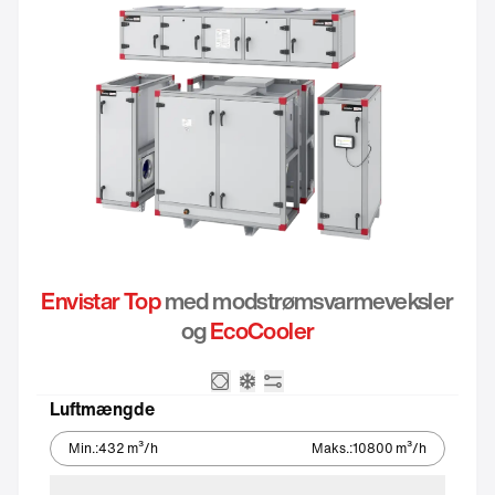
Envistar Top
med modstrømsvarmeveksler
og
EcoCooler
Modstrømsveksler
Integreret kølemaskine – Eco
Integreret automatik
Luftmængde
Min.
:
432
m³/h
Maks.
:
10800
m³/h