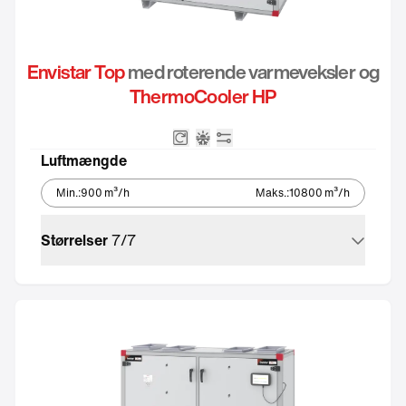
Envistar Top
med roterende varmeveksler og
ThermoCooler HP
Roterende varmeveksler
Integreret reversibel varme
Integreret automatik
Luftmængde
Min.
:
900
m³/h
Maks.
:
10800
m³/h
Størrelser
7
/
7