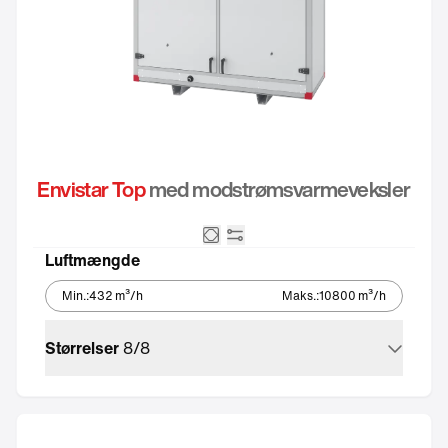
Envistar Top
med modstrømsvarmeveksler
Modstrømsveksler
Integreret automatik
Luftmængde
Min.
:
432
m³/h
Maks.
:
10800
m³/h
Størrelser
8
/
8