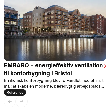
EMBARQ – energieffektiv ventilation
til kontorbygning i Bristol
En ikonisk kontorbygning blev forvandlet med et klart
mål: at skabe en moderne, bæredygtig arbejdsplads
med høj komfort og minimal miljøpåvirkning – og
Reference
samtidig opfylde kravene til EPC A, BREEAM Excellent
og NABERS 4 stjerner. Vi gjorde dette muligt ved at
Previous slide
Next slide
levere ventilationsanlæg med integrerede, højeffektive