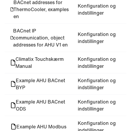
BACnet addresses for
Konfiguration og
ThermoCooler, examples
indstillinger
en
BACnet IP
Konfiguration og
communication, object
indstillinger
addresses for AHU V1 en
Climatix Touchskærm
Konfiguration og
Manual
indstillinger
Example AHU BACnet
Konfiguration og
BYP
indstillinger
Example AHU BACnet
Konfiguration og
ODS
indstillinger
Konfiguration og
Example AHU Modbus
indstillinger