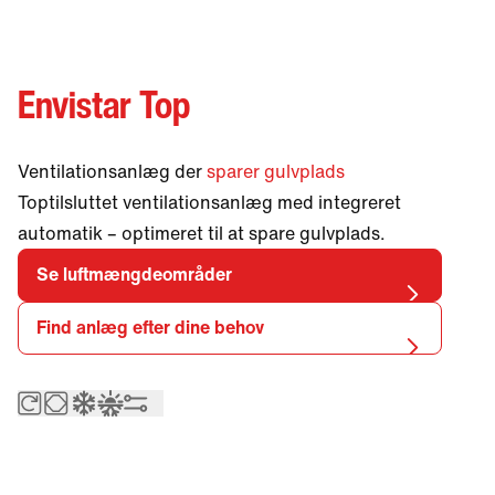
different language.
Want to change?
Yes
No
Envistar Top
Ventilationsanlæg der
sparer gulvplads
Toptilsluttet ventilationsanlæg med integreret
automatik – optimeret til at spare gulvplads.
Se luftmængdeområder
Find anlæg efter dine behov
Roterende varmeveksler
Modstrømsveksler
Integreret kølemaskine – EcoCooler
Integreret reversibel varmepumpe – ThermoC
Integreret automatik