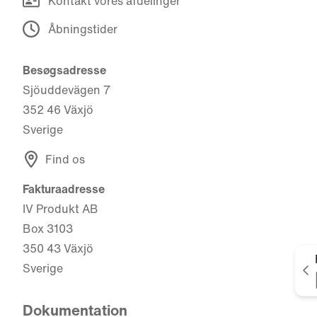
Kontakt vores afdelinger
Åbningstider
Besøgsadresse
Sjöuddevägen 7
352 46 Växjö
Sverige
Find os
Fakturaadresse
IV Produkt AB
Box 3103
350 43 Växjö
Sverige
V
Dokumentation