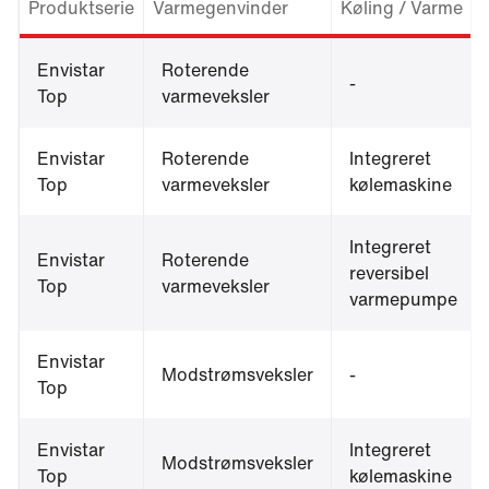
Produktserie
Varmegenvinder
Køling / Varme
Envistar
Roterende
-
Top
varmeveksler
Envistar
Roterende
Integreret
Top
varmeveksler
kølemaskine
Integreret
Envistar
Roterende
reversibel
Top
varmeveksler
varmepumpe
Envistar
Modstrømsveksler
-
Top
Envistar
Integreret
Modstrømsveksler
Top
kølemaskine