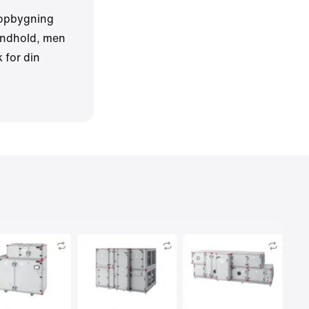
 opbygning
 indhold, men
k for din