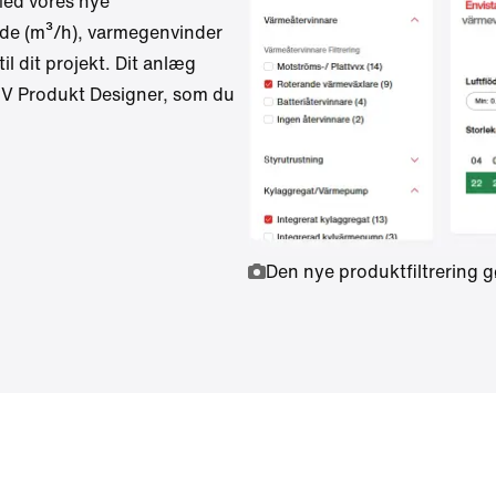
Med vores nye
ngde (m³/h), varmegenvinder
il dit projekt. Dit anlæg
 IV Produkt Designer, som du
Den nye produktfiltrering gø