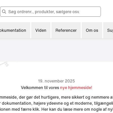
Change to English?
Your browser has a different language.
Want to change?
okumentation
Viden
Referencer
Om os
Su
Yes
No
19. november 2025
Velkommen til vores
nye hjemmeside!
emmeside, der gør det hurtigere, mere sikkert og nemmere at
r dokumentation, højere ydeevne og et moderne, tilgængeli
ionen med færre klik. Her kan du læse mere om nogle af n