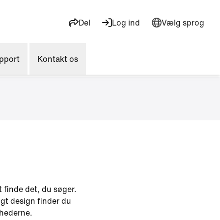
Del
Log ind
Vælg sprog
pport
Kontakt os
 finde det, du søger.
gt design finder du
yhederne.