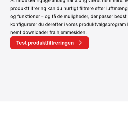
At finde det rigtige anlæg har aldrig været nemmere. 
produktfiltrering kan du hurtigt filtrere efter luftmæ
og funktioner – og få de muligheder, der passer bedst t
konfigurerer du derefter i vores produktvalgsprogram
nemt downloader fra hjemmesiden.
Test produktfiltreringen