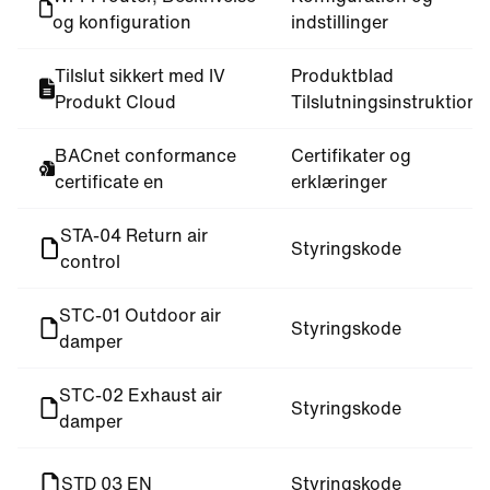
og konfiguration
indstillinger
Tilslut sikkert med IV
Produktblad
Produkt Cloud
Tilslutningsinstruktione
BACnet conformance
Certifikater og
certificate en
erklæringer
STA-04 Return air
Styringskode
control
STC-01 Outdoor air
Styringskode
damper
STC-02 Exhaust air
Styringskode
damper
STD 03 EN
Styringskode