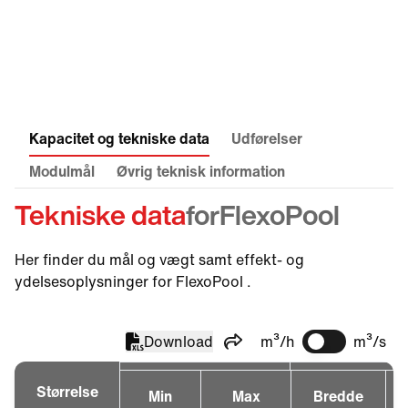
Kapacitet og tekniske data
Udførelser
Modulmål
Øvrig teknisk information
Tekniske data
for
FlexoPool
Her finder du mål og vægt samt effekt- og
ydelsesoplysninger for FlexoPool .
Download
m³/h
m³/s
Del
Størrelse
Min
Max
Bredde