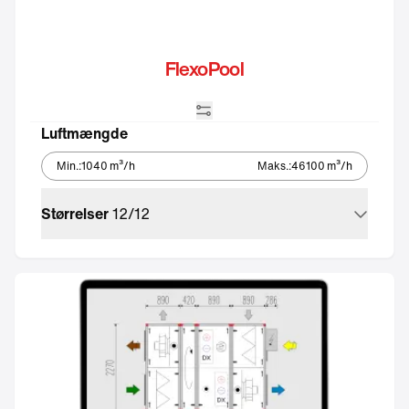
FlexoPool
Integreret automatik
Luftmængde
Min.
:
1040
m³/h
Maks.
:
46100
m³/h
Størrelser
12
/
12