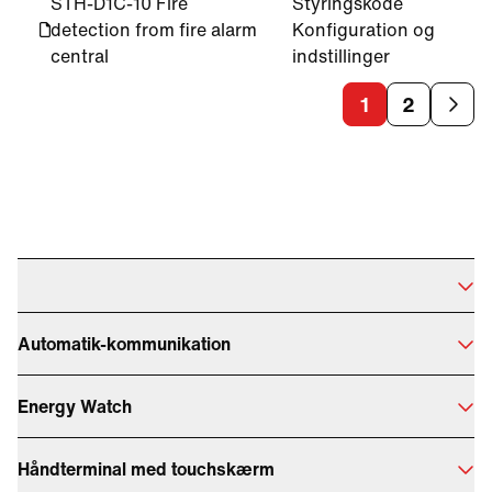
STH-D1C-10 Fire
Styringskode
detection from fire alarm
Konfiguration og
central
indstillinger
1
2
Automatik-kommunikation
Energy Watch
Håndterminal med touchskærm