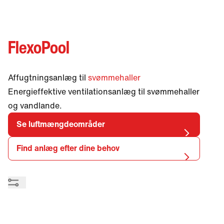
different language.
Want to change?
Yes
No
FlexoPool
Affugtningsanlæg til
svømmehaller
Energieffektive ventilationsanlæg til svømmehaller
og vandlande.
Se luftmængdeområder
Find anlæg efter dine behov
Integreret automatik