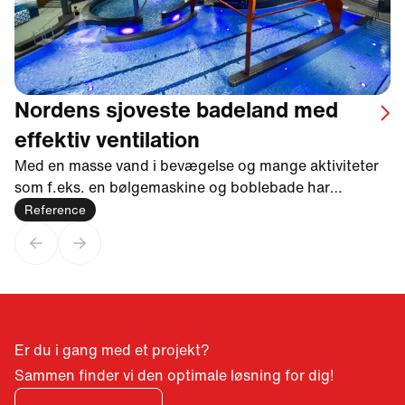
Nordens sjoveste badeland med
effektiv ventilation
Med en masse vand i bevægelse og mange aktiviteter
som f.eks. en bølgemaskine og boblebade har
badelandet Experium et stort behov for ventilation og
Reference
affugtning.
Previous slide
Next slide
Er du i gang med et projekt?
Sammen finder vi den optimale løsning for dig!