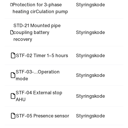
Protection for 3-phase
Styringskode
heating cirCulation pump
STD-21 Mounted pipe
coupling battery
Styringskode
recovery
STF-02 Timer 1–5 hours
Styringskode
STF-03-...Operation
Styringskode
mode
STF-04 External stop
Styringskode
AHU
STF-05 Presence sensor
Styringskode