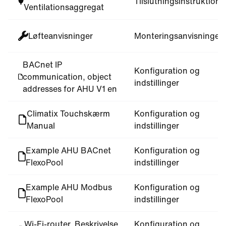
Tilslutningsinstruktione
Ventilationsaggregat
Løfteanvisninger
Monteringsanvisninger
BACnet IP
Konfiguration og
communication, object
indstillinger
addresses for AHU V1 en
Climatix Touchskærm
Konfiguration og
Manual
indstillinger
Example AHU BACnet
Konfiguration og
FlexoPool
indstillinger
Example AHU Modbus
Konfiguration og
FlexoPool
indstillinger
Wi-Fi-router, Beskrivelse
Konfiguration og