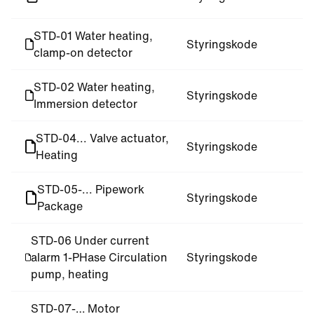
STD-01 Water heating,
Styringskode
clamp-on detector
STD-02 Water heating,
Styringskode
Immersion detector
STD-04... Valve actuator,
Styringskode
Heating
STD-05-... Pipework
Styringskode
Package
STD-06 Under current
alarm 1-PHase Circulation
Styringskode
pump, heating
STD-07-… Motor