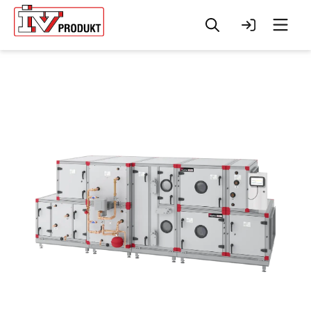
Søg
Log ind
Men
Change to
English?
Your browser has a