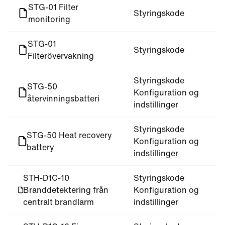
STG-01 Filter
Styringskode
monitoring
STG-01
Styringskode
Filterövervakning
Styringskode
STG-50
Konfiguration og
återvinningsbatteri
indstillinger
Styringskode
STG-50 Heat recovery
Konfiguration og
battery
indstillinger
STH-D1C-10
Styringskode
Branddetektering från
Konfiguration og
centralt brandlarm
indstillinger