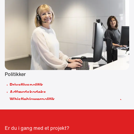
Politikker
Privatlivspolitik
Adfærdskodeks
Whistleblowerpolitik
Er du i gang med et projekt?