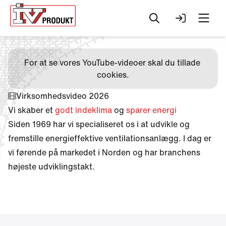
Søg
Log ind
Men
For at se vores YouTube-videoer skal du tillade 
cookies.
Virksomhedsvideo 2026
Vi skaber et
godt indeklima
og
sparer energi
Siden 1969 har vi specialiseret os i at udvikle og
fremstille energieffektive ventilationsanlægg. I dag er
vi førende på markedet i Norden og har branchens
højeste udviklingstakt.
Change to
English?
Your browser has a