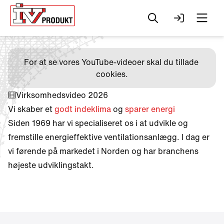
Søg
Log ind
Men
For at se vores YouTube-videoer skal du tillade 
cookies.
Virksomhedsvideo 2026
Vi skaber et
godt indeklima
og
sparer energi
Siden 1969 har vi specialiseret os i at udvikle og
fremstille energieffektive ventilationsanlægg. I dag er
vi førende på markedet i Norden og har branchens
højeste udviklingstakt.
Change to
English?
Your browser has a