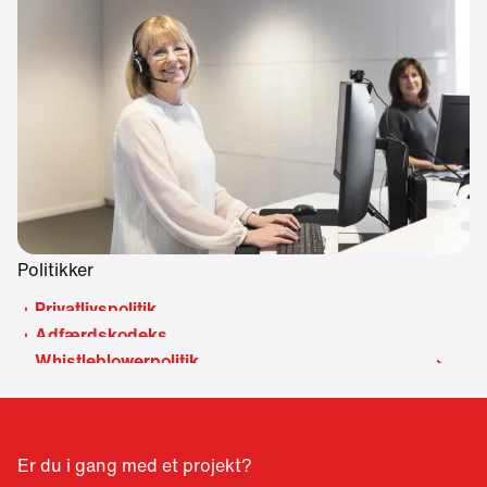
Politikker
Privatlivspolitik
Adfærdskodeks
Whistleblowerpolitik
Er du i gang med et projekt?