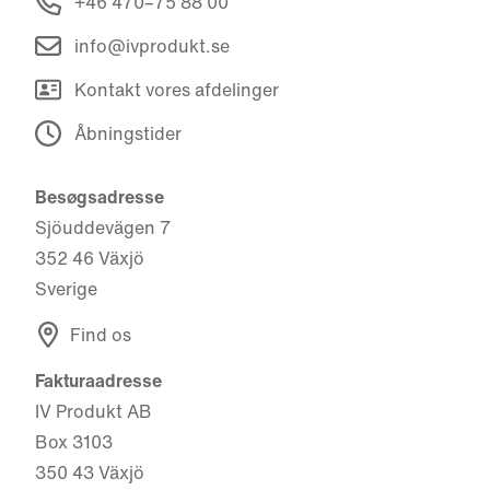
+46 470–75 88 00
info@ivprodukt.se
Kontakt vores afdelinger
Åbningstider
Besøgsadresse
Sjöuddevägen 7
352 46 Växjö
Sverige
Find os
Fakturaadresse
IV Produkt AB
Box 3103
350 43 Växjö