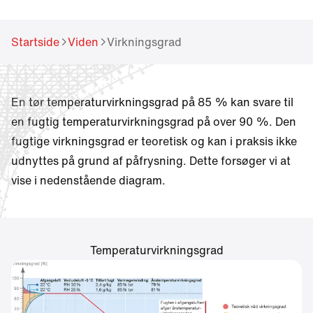
different language.
Want to change?
Startside
Viden
Virkningsgrad
Yes
No
En tør temperaturvirkningsgrad på 85 % kan svare til
en fugtig temperaturvirkningsgrad på over 90 %. Den
fugtige virkningsgrad er teoretisk og kan i praksis ikke
udnyttes på grund af påfrysning. Dette forsøger vi at
vise i nedenstående diagram.
Temperaturvirkningsgrad