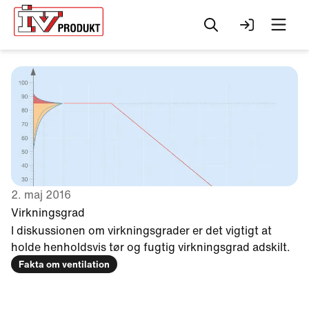
Søg
Log ind
Men
2. maj 2016
Virkningsgrad
I diskussionen om virkningsgrader er det vigtigt at
holde henholdsvis tør og fugtig virkningsgrad adskilt.
Change to
Fakta om ventilation
English?
Your browser has a