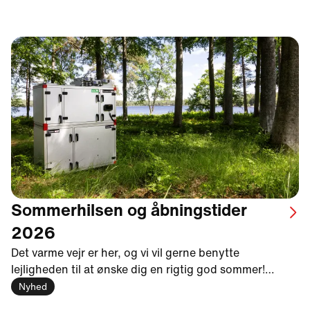
Sommerhilsen og åbningstider
2026
Det varme vejr er her, og vi vil gerne benytte
lejligheden til at ønske dig en rigtig god sommer!
Foråret har budt på mange spændende nyheder, ikke
Nyhed
mindst den succesfulde lancering af næste generation