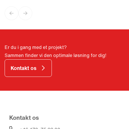
af ThermoCooler HP og EcoCooler med det naturlige
kølemiddel R290. Her kan du læse mere om dette og få
Previous slide
Next slide
et indblik i vores fortsatte udbygning, hvor næste
etape nu er i fuld gang.
Er du i gang med et projekt?
Sammen finder vi den optimale løsning for dig!
Kontakt os
Kontakt os