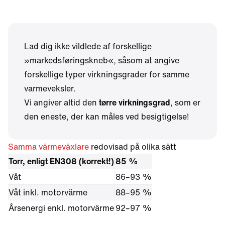
Lad dig ikke vildlede af forskellige
»markedsføringskneb«, såsom at angive
forskellige typer virkningsgrader for samme
varmeveksler.
Vi angiver altid den
tørre virkningsgrad
, som er
den eneste, der kan måles ved besigtigelse!
Samma värmeväxlare
redovisad på olika sätt
Torr, enligt EN308 (korrekt!)
85 %
Våt
86–93 %
Våt inkl. motorvärme
88–95 %
Årsenergi enkl. motorvärme
92–97 %